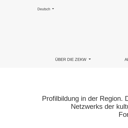
Change the language. The current language is:
Deutsch
Profilbildung in der Region. Die Landesstellen 
ÜBER DIE ZEKW
A
Profilbildung in der Region.
Netzwerks der kult
For