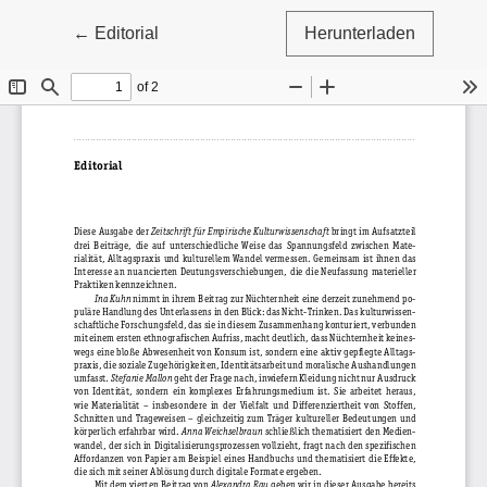
Zu Artikeldetails zurückkehren
←
Editorial
Herunterladen