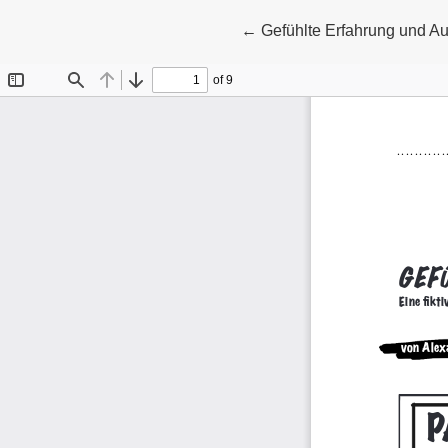
Zu Artikeldetails zurückke
←
Gefühlte Erfahrung und A