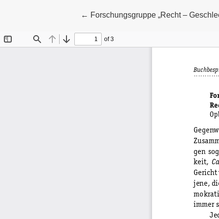
Zu Artikeldetails zurückkehren
←
Forschungsgruppe „Recht – Geschlecht