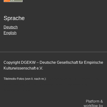
Sprache
Deutsch
English
Copyright DGEKW – Deutsche Gesellschaft für Empirische
Kulturwissenschaft e.V.
Titelmotiv-Fotos (von li. nach re.):
Joris Bas Baker und Todd Sekuler, Lioba
Keller-Drescher, LWL-Freilichtmuseum Detmold, Landesstelle für
Alltagskultur, Stuttgart