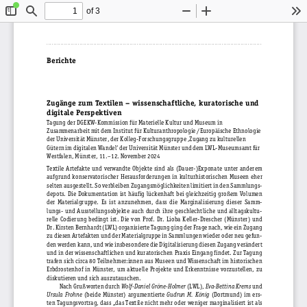
of 3
Toggle
Find
Zoom
Zoom
To
Sidebar
Out
In
. . . . . . . . . . . . . . . . . . . . . . . . . . . . . . . . . . . . . . . . . . . . . . . . . . . . . . . . . . . . . . . . . . . . . . . . . . . . . . . . . . . . . . . . . . . . . . . . . . . . . . . . . . . . . . . . . . . . . . . . . . . . 
Berichte
Zugänge zum Textilen – wissenschaftliche, kuratorische und 
digitale Perspektiven 
Tagung der DGEKW-Kommission für Materielle Kultur und Museum in 
Zusammenarbeit mit dem Institut für Kulturanthropologie / Europäische Ethnologie 
der Universität Münster, der Kolleg-Forschungsgruppe ‚Zugang zu kulturellen 
Gütern im digitalen Wandel‘ der Universität Münster und dem LWL-Museumsamt für 
Westfalen, Münster, 11.–12. November 2024 
Textile  Artefakte  und  verwandte  Objekte  sind  als  (Dauer-)Exponate  unter  anderem 
aufgrund  konservatorischer  Herausforderungen  in  kulturhistorischen  Museen  eher 
selten ausgestellt. So verbleiben Zugangsmöglichkeiten limitiert in den Sammlungs‍
depots.  Die  Dokumentation  ist  häufig  lückenhaft  bei  gleichzeitig  großem  Volumen 
der  Materialgruppe.  Es  ist  anzunehmen,  dass  die  Marginalisierung  dieser  Samm‍
lungs-  und  Ausstellungsobjekte  auch  durch  ihre  geschlechtliche  und  alltagskultu‍
relle  Codierung  bedingt  ist.  Die  von  Prof.  Dr.  Lioba  Keller-Drescher  (Münster)  und 
Dr. Kirsten Bernhardt (LWL) organisierte Tagung ging der Frage nach, wie ein Zugang 
zu diesen Artefakten und der Materialgruppe in Sammlungen wieder oder neu gefun‍
den werden kann, und wie insbesondere die Digitalisierung diesen Zugang verändert 
und in der wissenschaftlichen und kuratorischen Praxis Eingang findet. Zur Tagung 
trafen sich circa 80 Teilnehmer:innen aus Museen und Wissenschaft im historischen 
Erbdrostenhof  in  Münster,  um  aktuelle  Projekte  und  Erkenntnisse  vorzustellen,  zu 
diskutieren und sich auszutauschen.
Nach Grußworten durch 
Wolf-Daniel Gröne-Holmer
 (LWL), 
Eva-Bettina Krems
 und 
Ursula  Frohne
  (beide  Münster)  argumentierte 
Gudrun  M.  König
  (Dortmund)  im  ers‍
ten Tagungsvortrag, dass „das Textile nicht mehr oder weniger marginalisiert ist als 