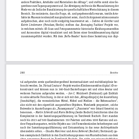
andere Praktiken, Artefakte und Materialien des Alltags“, und stellte somit eine Ge‍
genthese zum Tagungsargument auf. Zur Abwägung stellte sie die Musealisierung der 
Mode vor als Indiz der Banalisierung der gesellschaftlichen Wertschätzung in diesem 
Bereich. Sie resümierte, dass die Frage, ob, und gegebenenfalls warum, textile Arte‍
fakte im Museum tendenziell marginalisiert seien, durch ihr Argumentationsszenario 
aufgebrochen,  aber  noch  nicht  endgültig  beantwortet  sei.  – 
Sabine  de  Günther
  und 
Katrin  Lindemann
  (Potsdam / Berlin)  stellten  das  ‚Restaging  Fashion‘-Projekt  vor, 
in  welchem  mittels  3D-Scan  und  Fotogrammmetrie  historische  Kleidungsensembles 
und  Accessoires  digital  visualisiert  und  mit  Daten  einer  Gemäldesammlung  digital 
zusammengeführt  wurden.  Mit  dem  ‚ReFa-Reader‘  kann  diese  Sammlung  nun  digi‍
280 
Berichte 
. . . . . . . . . . . . . . . . . . . . . . . . . . . . . . . . . . . . . . . . . . . . . . . . . . . . . . . . . . . . . . . . . . . . . . . . . . . . . . . . . . . . . . . . . . . . . . . . . . . . . . . . . . . . . . . . . . . . . . . . . . . . 
tal  aufgerufen  sowie  quellenübergreifend  kontextualisiert  und  multidisziplinär  be‍
forscht werden. Im ‚Virtual Couture‘-Projekt wurden Kleiderensembles digital 3D-re‍
konstruiert  und  können  nun  in  360-Grad-Darstellungen  mit  und  ohne  Avatar  und 
weiteren  Features  aufgerufen  werden.  – 
Jan  C.  Watzlawik
  (Dortmund)  gab  Einblick 
in seine aktuelle Forschung, in der er sich mit den „Alltagsdinge[n] der Ausstellung 
[beschäftigt],  die  vermeintlichen  Mittel,  Möbel  und  Medien  –  die  Nebensachen“, 
also  nicht  mit  den  eigentlich  ausgestellten  Objekten.  Watzlawik  proponiert,  solche 
Beiwerke  in  Ausstellungen  als  „Paraexponate“  („Paratexte“  von  Gérard  Genette)  zu 
benennen. – 
Martin Schmidt
 und 
Marie Helbing
 (beide Bocholt) berichteten über die 
Komplexität  in  der  Sammlungsqualifizierung  im  Textilwerk  Bocholt:  Dort  standen 
noch  bis  2023  auf  500  Quadratmetern  150  Paletten  und  etwa  1000  Kartons  und  an‍
dere Verpackungsarten, welche Objekte aus 138 Firmenbeständen beherbergten und 
nach  der  Sammlungsqualifizierung  und  Entsammlung  in  das  neue  Archivgebäude 
übersiedeln sollen. – 
Claudia Marciniec
 und 
Anna Behrend
 (Bocholt / Dortmund) ga‍
ben exemplarisch Einblick in den Erschließungsprozess von Musterbüchern aus dem 