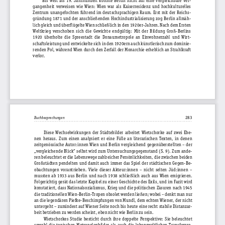
Bis  weit  ins  19.  Jahrhundert  konnte  Berlin  nicht  auf  eine  vergleichbare  Ver‍
gangenheit  verweisen  wie  Wien:  Wien  war  als  Kaiserresidenz  und  hochkulturelles 
Zentrum  unangefochten  führend  im  deutschsprachigen  Raum.  Erst  mit  der  Reichs‍
gründung  1871  und  der  anschließenden  Hochindustrialisierung  zog  Berlin  allmäh‍
lich gleich und überflügelte Wien schließlich in den 1920er-Jahren. Nach dem Ersten 
Weltkrieg  verschoben  sich  die  Gewichte  endgültig:  Mit  der  Bildung  Groß-Berlins 
1920  überholte  die  Spreestadt  die  Donaumetropole  an  Einwohnerzahl  und  Wirt‍
schaftsleistung und entwickelte sich in den 1920ern auch künstlerisch zum dominie‍
renden Pol, während Wien durch den Zerfall der Monarchie erheblich an Strahlkraft 
verlor.
283 
Buchbesprechungen 
. . . . . . . . . . . . . . . . . . . . . . . . . . . . . . . . . . . . . . . . . . . . . . . . . . . . . . . . . . . . . . . . . . . . . . . . . . . . . . . . . . . . . . . . . . . . . . . . . . . . . . . . . . . . . . . . . . . . . . . . . . . . 
Diese  Wechselwirkungen  der  Städtebilder  arbeitet  Wietschorke  auf  zwei  Ebe‍
nen  heraus.  Zum  einen  analysiert  er  eine  Fülle  an  literarischen  Texten,  in  denen 
zeitgenössische Autor:innen Wien und Berlin vergleichend gegenüberstellten – der 
„vergleichende Blick“ selbst wird zum Untersuchungsgegenstand (S. 9). Zum ande‍
ren beleuchtet er die Lebenswege zahlreicher Persönlichkeiten, die zwischen beiden 
Großstädten  pendelten  und  damit  auch  immer  das  Spiel  der  städtischen  Gegen-Be‍
obachtungen  vorantrieben.  Viele  dieser  Akteur:innen  –  nicht  selten  Jüd:innen  – 
mussten  ab  1933  aus  Berlin  und  nach  1938  schließlich  auch  aus  Wien  emigrieren. 
Folgerichtig gerät das letzte Kapitel zu einer Geschichte des Exils, und im Fazit wird 
konstatiert, dass Nationalsozialismus, Krieg und die politischen Zäsuren nach 1945 
die traditionellen Wien-Berlin-Tropen obsolet werden ließen; wobei – denkt man nur 
an die legendären Piefke-Beschimpfungen von Mundl, dem echten Wiener, der nicht 
untergeht – zumindest auf Wiener Seite noch bis heute eine recht stabile Distanzar‍
beit betrieben zu werden scheint, eben nicht wie Berlin zu sein.
Wietschorkes  Studie  besticht  durch  ihre  doppelte  Perspektive:  Sie  beleuchtet 