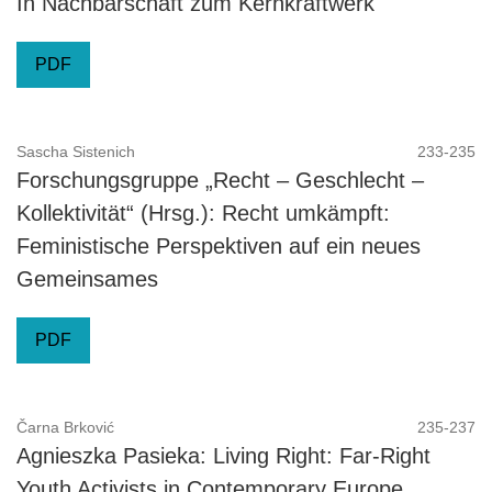
In Nachbarschaft zum Kernkraftwerk
PDF
Sascha Sistenich
233-235
Forschungsgruppe „Recht – Geschlecht –
Kollektivität“ (Hrsg.): Recht umkämpft:
Feministische Perspektiven auf ein neues
Gemeinsames
PDF
Čarna Brković
235-237
Agnieszka Pasieka: Living Right: Far-Right
Youth Activists in Contemporary Europe